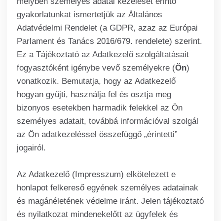
melyben személyes adatai kezelését érintő
gyakorlatunkat ismertetjük az Általános
Adatvédelmi Rendelet (a GDPR, azaz az Európai
Parlament és Tanács 2016/679. rendelete) szerint.
Ez a Tájékoztató az Adatkezelő szolgáltatásait
fogyasztóként igénybe vevő személyekre (
Ön
)
vonatkozik. Bemutatja, hogy az Adatkezelő
hogyan gyűjti, használja fel és osztja meg
bizonyos esetekben harmadik felekkel az Ön
személyes adatait, továbbá információval szolgál
az Ön adatkezeléssel összefüggő „érintetti”
jogairól.
Az Adatkezelő (Impresszum) elkötelezett e
honlapot felkereső egyének személyes adatainak
és magánéletének védelme iránt. Jelen tájékoztató
és nyilatkozat mindenekelőtt az ügyfelek és