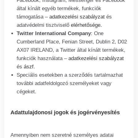
Facebook, Instagram, Messenger és Facebook
által kínált egyéb termékek, funkciók
támogatása –
adatkezelési szabályzat
és
adatvédelmi tisztviselő
elérhetősége
.
Twitter International Company
: One
Cumberland Place, Fenian Street, Dublin 2, D02
AX07 IRELAND, a Twitter által kínált termékek,
funkciók használata –
adatkezelési szabályzat
és
ászf
.
Speciális esetekben a szerződés tartalmazhat
további adatfeldolgozó személyeket vagy
cégeket.
Adattulajdonosi jogok és jogérvényesítés
Amennyiben nem szeretné személyes adatai