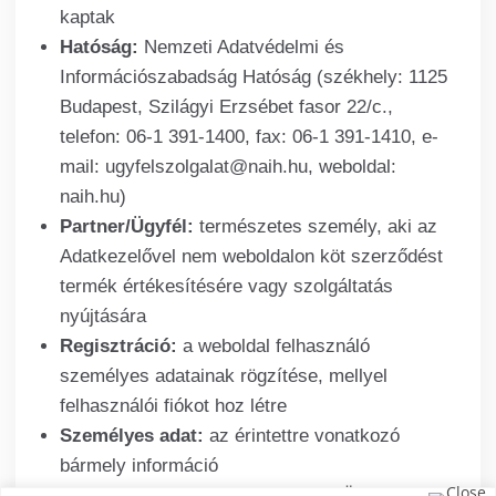
kaptak
Hatóság:
Nemzeti Adatvédelmi és
Információszabadság Hatóság (székhely: 1125
Budapest, Szilágyi Erzsébet fasor 22/c.,
telefon: 06-1 391-1400, fax: 06-1 391-1410, e-
mail: ugyfelszolgalat@naih.hu, weboldal:
naih.hu)
Partner/Ügyfél:
természetes személy, aki az
Adatkezelővel nem weboldalon köt szerződést
termék értékesítésére vagy szolgáltatás
nyújtására
Regisztráció:
a weboldal felhasználó
személyes adatainak rögzítése, mellyel
felhasználói fiókot hoz létre
Személyes adat:
az érintettre vonatkozó
bármely információ
Szolgáltatás:
az Adatkezelő által Ügyfelei,